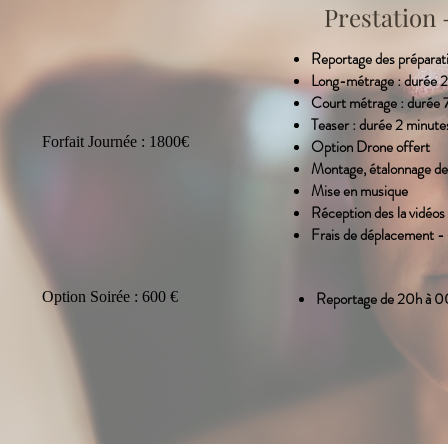
Prestation 
Reportage des préparati
Long-métrage : durée 
Court métrage : durée 
​Teaser : durée 2 minute
Forfait Journée : 1800€
Option Drone offert
Montage, étalonnage de 
Mise en musique
Réception des la vidéo
Frais de déplacement -
Option Soirée : 600 €
Reportage de 20h à 